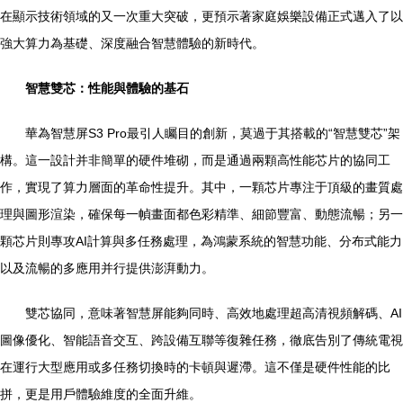
在顯示技術領域的又一次重大突破，更預示著家庭娛樂設備正式邁入了以
強大算力為基礎、深度融合智慧體驗的新時代。
智慧雙芯：性能與體驗的基石
華為智慧屏S3 Pro最引人矚目的創新，莫過于其搭載的“智慧雙芯”架
構。這一設計并非簡單的硬件堆砌，而是通過兩顆高性能芯片的協同工
作，實現了算力層面的革命性提升。其中，一顆芯片專注于頂級的畫質處
理與圖形渲染，確保每一幀畫面都色彩精準、細節豐富、動態流暢；另一
顆芯片則專攻AI計算與多任務處理，為鴻蒙系統的智慧功能、分布式能力
以及流暢的多應用并行提供澎湃動力。
雙芯協同，意味著智慧屏能夠同時、高效地處理超高清視頻解碼、AI
圖像優化、智能語音交互、跨設備互聯等復雜任務，徹底告別了傳統電視
在運行大型應用或多任務切換時的卡頓與遲滯。這不僅是硬件性能的比
拼，更是用戶體驗維度的全面升維。