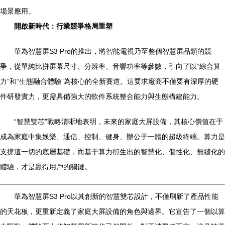
場景應用。
開啟新時代：行業競爭格局重塑
華為智慧屏S3 Pro的推出，將智能電視乃至整個智慧屏品類的競
爭，從單純比拼屏幕尺寸、分辨率、音響功率等參數，引向了以“綜合算
力”和“生態融合體驗”為核心的全新賽道。這要求廠商不僅要有深厚的硬
件研發實力，更需具備強大的軟件系統整合能力與生態構建能力。
“智慧雙芯”戰略清晰地表明，未來的家庭大屏設備，其核心價值在于
成為家庭中集娛樂、通信、控制、健身、辦公于一體的超級終端。算力是
支撐這一切的底層基礎，而基于算力衍生出的智慧化、個性化、無縫化的
體驗，才是贏得用戶的關鍵。
華為智慧屏S3 Pro以其創新的智慧雙芯設計，不僅刷新了產品性能
的天花板，更重新定義了家庭大屏設備的角色與邊界。它宣告了一個以算