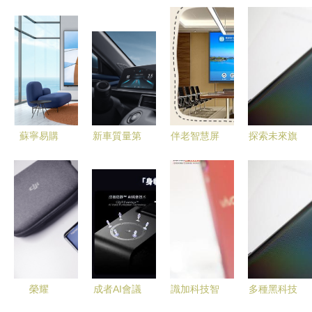
蘇寧易購
新車質量第
伴老智慧屏
探索未來旗
818大促如
一，12000
知意科技讓
艦，“黑科
何買電視？
鉅惠加持
晚年生活與
技”開路的
酷開智慧屏
秋季出游認
科技同行
vivo NEX全
為你解惑！
準2023款
面測評與識
瑞虎5x
加科技智慧
屏使用體驗
榮耀
成者AI會議
識加科技智
多種黑科技
Magic2系
機器人領銜
慧屏 Jovi
加持vivo