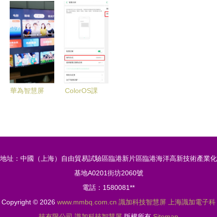
統全面升級
系統戰打響
AI引擎完勝
NEX旗艦手
EMUI9.1將
AI會議時
Siri，vivo
機測評
用戶體驗推
代，識加科
X23用戶不
向新高度
技智慧屏賦
容錯過
能智能協作
華為智慧屏
ColorOS課
為行業“打
堂 智慧識
樣” AI黑科
屏入門體驗
技打造智慧
與玩機技
家居新標桿
巧，從
地址：中國（上海）自由貿易試驗區臨港新片區臨港海洋高新技術產業化
ColorOS官
基地A0201街坊2060號
方社區揭秘
電話：1580081**
Copyright © 2026
www.mmbq.com.cn
識加科技智慧屏
上海識加電子科
技有限公司
識加科技智慧屏
版權所有
Sitemap