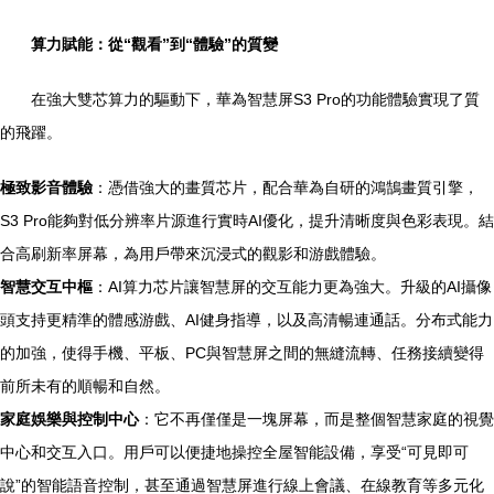
算力賦能：從“觀看”到“體驗”的質變
在強大雙芯算力的驅動下，華為智慧屏S3 Pro的功能體驗實現了質
的飛躍。
極致影音體驗
：憑借強大的畫質芯片，配合華為自研的鴻鵠畫質引擎，
S3 Pro能夠對低分辨率片源進行實時AI優化，提升清晰度與色彩表現。結
合高刷新率屏幕，為用戶帶來沉浸式的觀影和游戲體驗。
智慧交互中樞
：AI算力芯片讓智慧屏的交互能力更為強大。升級的AI攝像
頭支持更精準的體感游戲、AI健身指導，以及高清暢連通話。分布式能力
的加強，使得手機、平板、PC與智慧屏之間的無縫流轉、任務接續變得
前所未有的順暢和自然。
家庭娛樂與控制中心
：它不再僅僅是一塊屏幕，而是整個智慧家庭的視覺
中心和交互入口。用戶可以便捷地操控全屋智能設備，享受“可見即可
說”的智能語音控制，甚至通過智慧屏進行線上會議、在線教育等多元化